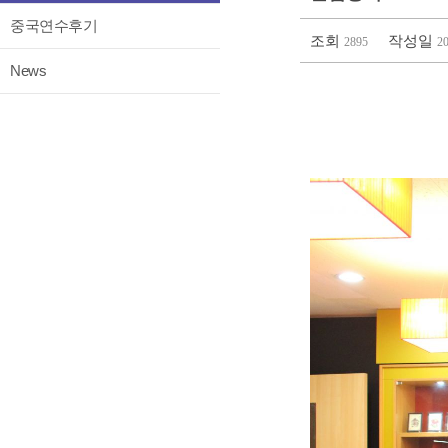
중국연수후기
조회
작성일
2895
2
News