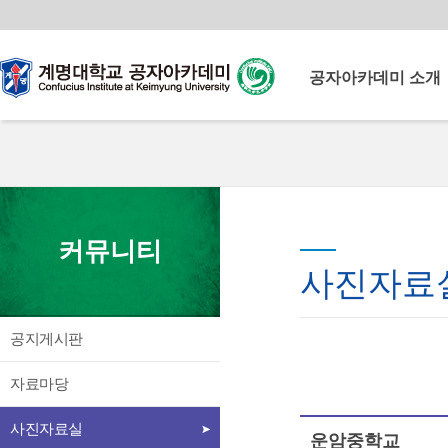
공자아카데미 소개
공자아카데미란
계명공자아카데미
계명공자아카데미 연혁
운영이념
계명대학교
이사장 인사말
커뮤니티
공자아카데미
원장 인사말
사진자료
북경어언대학 소개
중국교육부로부터 다양한
교원 소개
교육 콘텐츠와 중국인 교원을
공지게시판
시설 소개
지원받아 양질의 중국어교육
언론속의 공자아카데미
프로그램을 운영
자료마당
찾아오시는 길
사진자료실
운암중학교