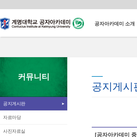
공자아카데미 소개
공자아카데미란
계명공자아카데미
계명공자아카데미 연혁
운영이념
계명대학교
이사장 인사말
커뮤니티
공자아카데미
원장 인사말
공지게시
북경어언대학 소개
중국교육부로부터 다양한
교원 소개
교육 콘텐츠와 중국인 교원을
공지게시판
시설 소개
지원받아 양질의 중국어교육
언론속의 공자아카데미
프로그램을 운영
자료마당
찾아오시는 길
사진자료실
[공자아카데미 