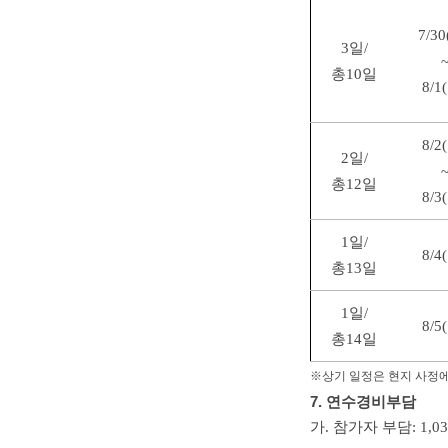
7/3
3일/
총10일
8/1
8/2
2일/
총12일
8/3
1일/
8/4
총13일
1일/
8/5
총14일
※상기 일정은 현지 사정에
7. 연수경비부담
가. 참가자 부담: 1,03