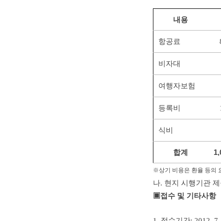
내용
항공료
비자대
여행자보험
등록비
식비
합계
1
※상기 비용은 환율 등의 
나. 현지 시행기관 제
▣접수 및 기타사항
1. 접수기간: 2012. 7. 2