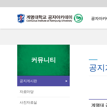
공자아카
공자아카
계명공자
계명공자아
운영이념
계명대학교
이사장 인
커뮤니티
공자아카데미
원장 인사
공지
북경어언대
중국교육부로부터 다양한
교원 소개
교육 콘텐츠와 중국인 교원을
공지게시판
시설 소개
지원받아 양질의 중국어교육
언론속의 
프로그램을 운영
자료마당
찾아오시는
사진자료실
계명대 