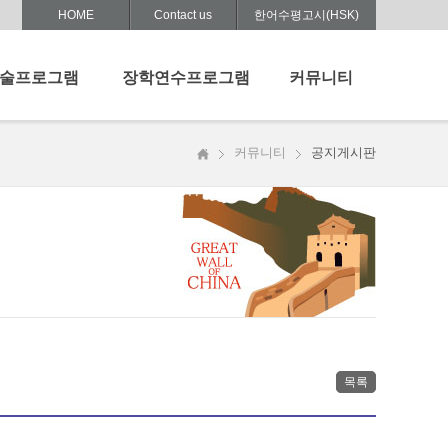
HOME
Contact us
한어수평고시(HSK)
술프로그램
장학연수프로그램
커뮤니티
학술세미나
장학프로그램
공지게시판
커뮤니티
공지게시판
문화 교수법
중등교장단
자료마당
나
중국교육문화연수
사진자료실
어 교수법 특강
중등중국어교사
중국연수후기
심화연수
News
중국어문화캠프
목록