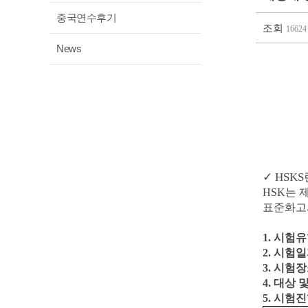
중국연수후기
조회
16624
News
✓ HSKS
HSK는
표준화고시
1. 시험유형
2. 시험일자:
3. 시험
4. 대상
5. 시험