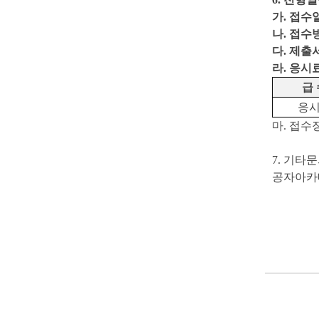
가. 접수일자:
나. 접수
다. 제출
라. 응시
급 
응
마. 접수
7. 기타
공자아카데미