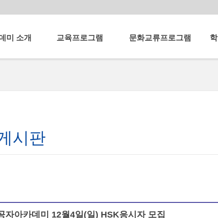
데미 소개
교육프로그램
문화교류프로그램
학
데미란
단기중국어강좌
중국문화체험교실
국제
아카데미
중국어교사양성과정
주유천하 차이나톡
중국
세미
카데미 연혁
어린이중국어교사양성과정
공자아카데미의 날
중국
C-CLIK House
중국문화예술공연
사말
한중문화교류
UP페스티벌
말
게시판
한중교류 한마당
학 소개
중국어 논술대회
중국어 사진대회
중국어 낭독대회
공자아카데미
V-log 공모전
 길
공자아카데미 12월4일(일) HSK응시자 모집