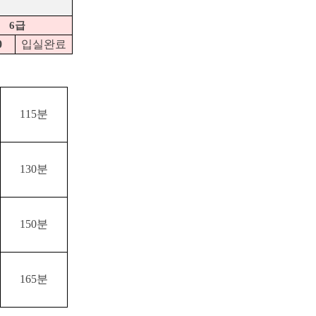
6급
0
입실완료
115분
130분
150분
165분