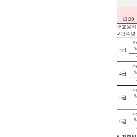
13:30
※효율적
✔
급수별
주
및
3급
주
및
4급
주
및
5급
주
및
6급
6. 전형