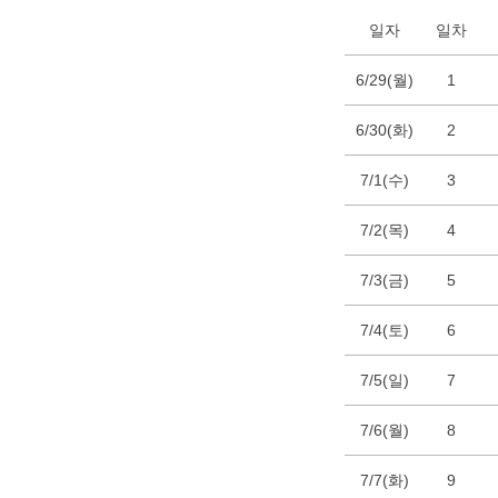
일자
일차
6/29(월)
1
6/30(화)
2
7/1(수)
3
7/2(목)
4
7/3(금)
5
7/4(토)
6
7/5(일)
7
7/6(월)
8
7/7(화)
9