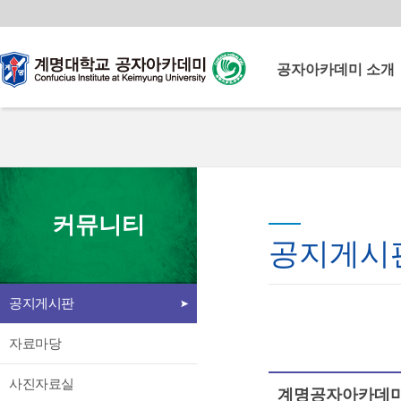
공자아카데미 소개
공자아카데미란
계명공자아카데미
계명공자아카데미 연혁
운영이념
계명대학교
이사장 인사말
커뮤니티
공자아카데미
원장 인사말
공지게시
북경어언대학 소개
중국교육부로부터 다양한
교원 소개
교육 콘텐츠와 중국인 교원을
공지게시판
시설 소개
지원받아 양질의 중국어교육
언론속의 공자아카데미
프로그램을 운영
자료마당
찾아오시는 길
사진자료실
계명공자아카데미