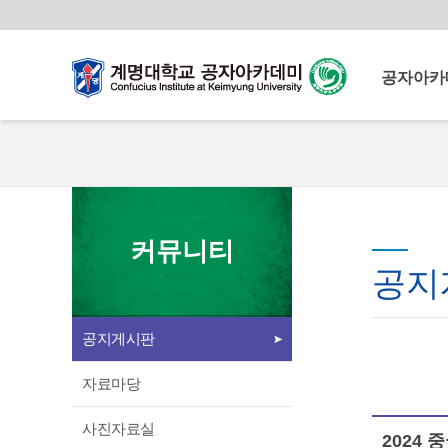
공자아카
공자아카
계명공자
계명공자아
운영이념
계명대학교
이사장 인
커뮤니티
공자아카데미
원장 인사
공지
북경어언대
중국교육부로부터 다양한
교원 소개
교육 콘텐츠와 중국인 교원을
공지게시판
시설 소개
지원받아 양질의 중국어교육
언론속의 
프로그램을 운영
자료마당
찾아오시는
사진자료실
2024