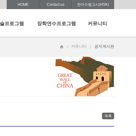
HOME
Contact us
한어수평고시(HSK)
술프로그램
장학연수프로그램
커뮤니티
학술세미나
장학프로그램
공지게시판
커뮤니티
공지게시판
문화 교수법
중등교장단
자료마당
나
중국교육문화연수
사진자료실
어 교수법 특강
중등중국어교사
중국연수후기
심화연수
News
중국어문화캠프
목록