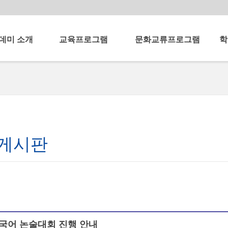
데미 소개
교육프로그램
문화교류프로그램
학
데미란
단기중국어강좌
중국문화체험교실
국제
아카데미
중국어교사양성과정
주유천하 차이나톡
중국
세미
카데미 연혁
어린이중국어교사양성과정
공자아카데미의 날
중국
C-CLIK House
중국문화예술공연
사말
한중문화교류
UP페스티벌
말
게시판
한중교류 한마당
학 소개
중국어 논술대회
중국어 사진대회
중국어 낭독대회
공자아카데미
V-log 공모전
 길
 중국어 논술대회 진행 안내