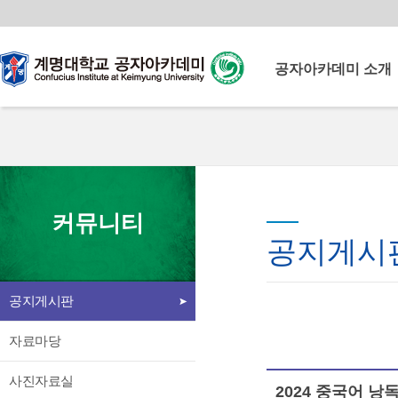
공자아카데미 소개
공자아카데미란
계명공자아카데미
계명공자아카데미 연혁
운영이념
계명대학교
이사장 인사말
커뮤니티
공자아카데미
원장 인사말
공지게시
북경어언대학 소개
중국교육부로부터 다양한
교원 소개
교육 콘텐츠와 중국인 교원을
공지게시판
시설 소개
지원받아 양질의 중국어교육
언론속의 공자아카데미
프로그램을 운영
자료마당
찾아오시는 길
사진자료실
2024 중국어 낭