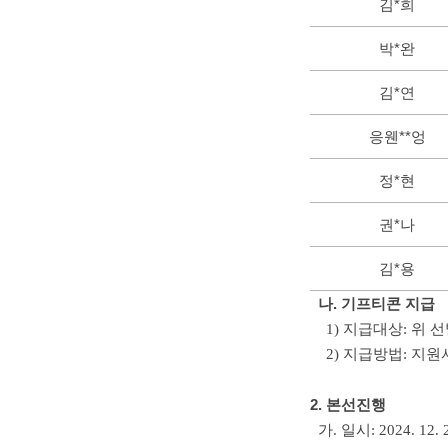
김*희
박*완
김*연
응웬**엉
정*현
권*나
김*용
나. 기프티콘 지급
1) 지급대상: 위 
2) 지급방법: 지원서
2. 본선진행
가. 일시: 2024. 12. 2