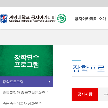
공자아카데미 소개
공자아카데미란
계명공자아카데미
계명공자아카데미 연혁
운영이념
계명대학교
장학연수
이사장 인사말
공자아카데미
프로그램
원장 인사말
장학프로
북경어언대학 소개
중국교육부로부터 다양한
교원 소개
교육 콘텐츠와 중국인 교원을
장학프로그램
시설 소개
지원받아 양질의 중국어교육
언론속의 공자아카데미
프로그램을 운영
중등교장단 중국교육문화연수
공지사항
온
찾아오시는 길
중등중국어교사 심화연수