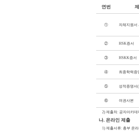
연번
①
자체지원서
②
HSK증서
③
HSKK증서
④
최종학력증명
⑤
성적증명서(
⑥
여권사본
2) 제출처: 공자아카데
나. 온라인 제출
1) 제출서류: 총부 온