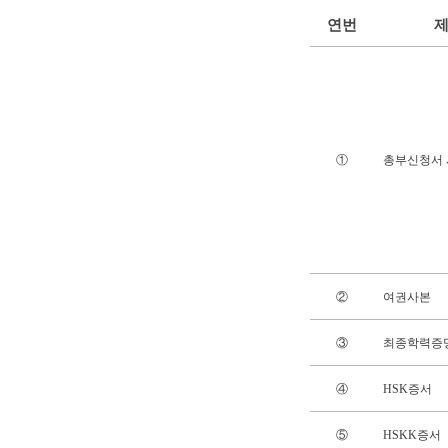
연번
①
총부신청서
②
여권사본
③
최종학력증명
④
HSK증서
⑤
HSKK증서