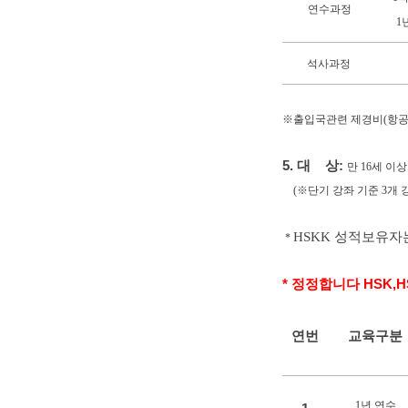
연수과정
1
석사과정
※출입국관련 제경비(항공료
5. 대 상:
만 16세 이
(※단기 강좌 기준 3개 
HSKK 성적보유자
*
* 정정합니다 HSK,
연번
교육구분
1년 연수