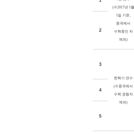
1
(※2017년 1
1일 기준,
중국에서
2
수학중인 자
제외)
3
한학기 연수
(
※중국
에서
4
수학 경험자
제외)
5