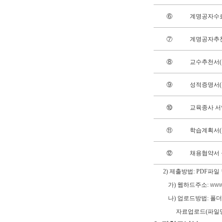
⑥
계명공자수
⑦
계명공자추
⑧
교수추천서
⑨
성적증명서(
⑩
교육종사 
⑪
학습계획서(
⑫
채용협약서
2) 제출방법: PDF파
가) 웹하드주소:
www
나) 업로드방법: 폴더선
자료업로드(파일명은 제출