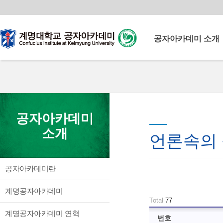
공자아카데미 소개
공자아카데미란
계명공자아카데미
계명공자아카데미 연혁
운영이념
계명대학교
공자아카데미
이사장 인사말
공자아카데미
소개
원장 인사말
언론속의
북경어언대학 소개
중국교육부로부터 다양한
교원 소개
교육 콘텐츠와 중국인 교원을
공자아카데미란
시설 소개
지원받아 양질의 중국어교육
언론속의 공자아카데미
프로그램을 운영
계명공자아카데미
찾아오시는 길
Total
77
계명공자아카데미 연혁
번호